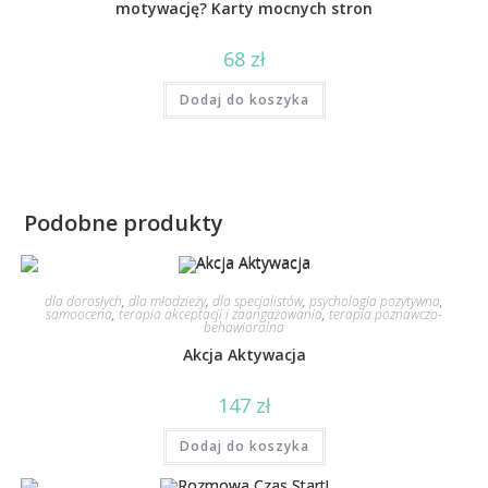
motywację? Karty mocnych stron
68
zł
Dodaj do koszyka
Podobne produkty
dla dorosłych
,
dla młodzieży
,
dla specjalistów
,
psychologia pozytywna
,
samoocena
,
terapia akceptacji i zaangażowania
,
terapia poznawczo-
behawioralna
Akcja Aktywacja
147
zł
Dodaj do koszyka