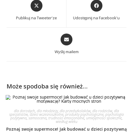
Publikuj na Tweeter'ze
Udostępnij na Facebook'u
Wyślij mailem
Może spodoba się również…
dla dorosłych
,
dla młodzieży
,
dla przedszkolaków
,
dla rodziców
,
dla
specjalistów
,
dzieci wczesnoszkolne
,
produkty psychologiczne
,
psychologia
pozytywna
,
samoocena
,
trudności emocjonalne
,
umiejętności społeczne
,
wiedług wieku
Poznaj swoje supermoce! Jak budować u dzieci pozytywną