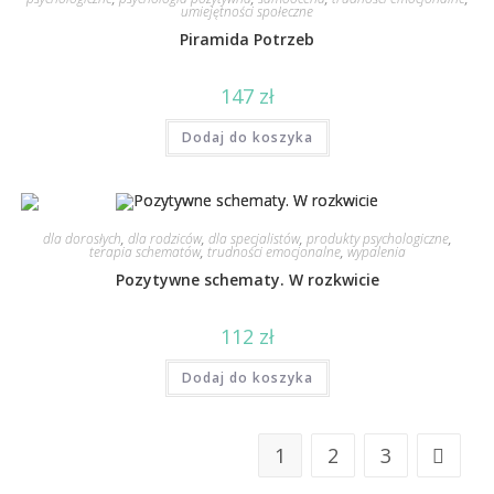
umiejętności społeczne
Piramida Potrzeb
147
zł
Dodaj do koszyka
dla dorosłych
,
dla rodziców
,
dla specjalistów
,
produkty psychologiczne
,
terapia schematów
,
trudności emocjonalne
,
wypalenia
Pozytywne schematy. W rozkwicie
112
zł
Dodaj do koszyka
1
2
3