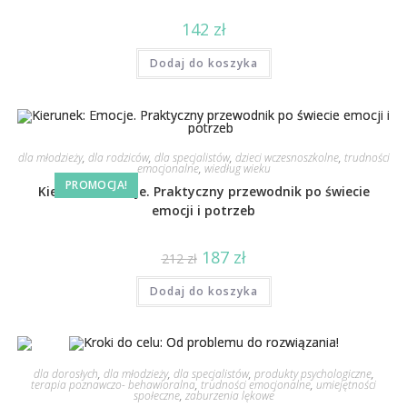
142
zł
Dodaj do koszyka
dla młodzieży
,
dla rodziców
,
dla specjalistów
,
dzieci wczesnoszkolne
,
trudności
emocjonalne
,
wiedług wieku
PROMOCJA!
Kierunek: Emocje. Praktyczny przewodnik po świecie
emocji i potrzeb
187
zł
212
zł
Dodaj do koszyka
dla dorosłych
,
dla młodzieży
,
dla specjalistów
,
produkty psychologiczne
,
terapia poznawczo- behawioralna
,
trudności emocjonalne
,
umiejętności
społeczne
,
zaburzenia lękowe