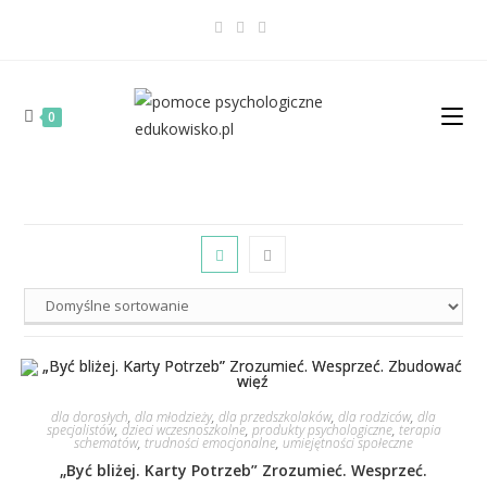
0
dla dorosłych
,
dla młodzieży
,
dla przedszkolaków
,
dla rodziców
,
dla
specjalistów
,
dzieci wczesnoszkolne
,
produkty psychologiczne
,
terapia
schematów
,
trudności emocjonalne
,
umiejętności społeczne
„Być bliżej. Karty Potrzeb” Zrozumieć. Wesprzeć.