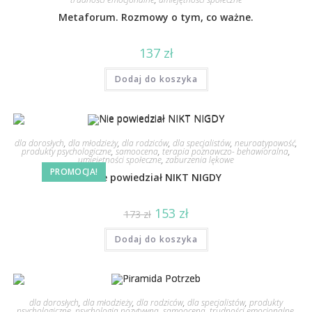
Metaforum. Rozmowy o tym, co ważne.
137
zł
Dodaj do koszyka
dla dorosłych
,
dla młodzieży
,
dla rodziców
,
dla specjalistów
,
neuroatypowość
,
produkty psychologiczne
,
samoocena
,
terapia poznawczo- behawioralna
,
umiejętności społeczne
,
zaburzenia lękowe
PROMOCJA!
Nie powiedział NIKT NIGDY
153
zł
173
zł
Dodaj do koszyka
dla dorosłych
,
dla młodzieży
,
dla rodziców
,
dla specjalistów
,
produkty
psychologiczne
,
psychologia pozytywna
,
samoocena
,
trudności emocjonalne
,