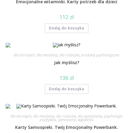
Emocjonalne witaminki. Karty potrzeb dla dzieci
112
zł
Dodaj do koszyka
dla dorosłych
,
dla młodzieży
,
dla rodziców
,
produkty psychologiczne
Jak myślisz?
136
zł
Dodaj do koszyka
dla dorosłych
,
dla młodzieży
,
dla rodziców
,
dla specjalistów
,
psychologia
pozytywna
,
samoocena
,
wypalenia
Karty Samoopieki. Twój Emocjonalny Powerbank.