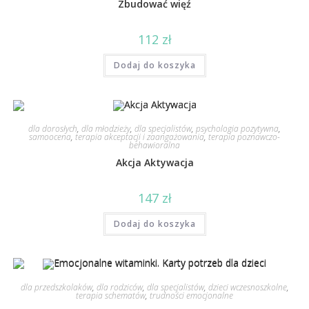
Zbudować więź
112
zł
Dodaj do koszyka
dla dorosłych
,
dla młodzieży
,
dla specjalistów
,
psychologia pozytywna
,
samoocena
,
terapia akceptacji i zaangażowania
,
terapia poznawczo-
behawioralna
Akcja Aktywacja
147
zł
Dodaj do koszyka
dla przedszkolaków
,
dla rodziców
,
dla specjalistów
,
dzieci wczesnoszkolne
,
terapia schematów
,
trudności emocjonalne