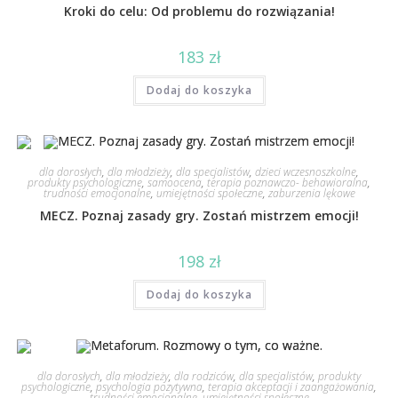
Kroki do celu: Od problemu do rozwiązania!
183
zł
Dodaj do koszyka
dla dorosłych
,
dla młodzieży
,
dla specjalistów
,
dzieci wczesnoszkolne
,
produkty psychologiczne
,
samoocena
,
terapia poznawczo- behawioralna
,
trudności emocjonalne
,
umiejętności społeczne
,
zaburzenia lękowe
MECZ. Poznaj zasady gry. Zostań mistrzem emocji!
198
zł
Dodaj do koszyka
dla dorosłych
,
dla młodzieży
,
dla rodziców
,
dla specjalistów
,
produkty
psychologiczne
,
psychologia pozytywna
,
terapia akceptacji i zaangażowania
,
trudności emocjonalne
,
umiejętności społeczne