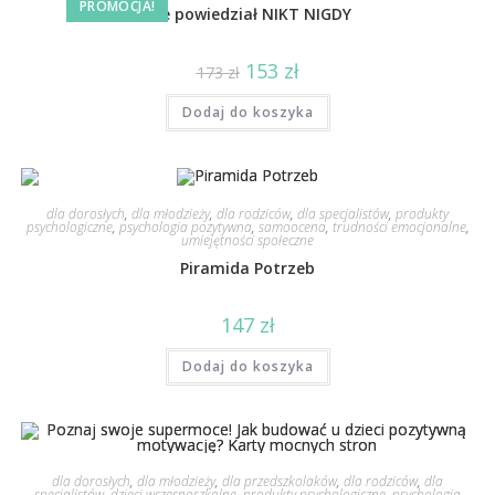
PROMOCJA!
Nie powiedział NIKT NIGDY
153
zł
173
zł
Dodaj do koszyka
dla dorosłych
,
dla młodzieży
,
dla rodziców
,
dla specjalistów
,
produkty
psychologiczne
,
psychologia pozytywna
,
samoocena
,
trudności emocjonalne
,
umiejętności społeczne
Piramida Potrzeb
147
zł
Dodaj do koszyka
dla dorosłych
,
dla młodzieży
,
dla przedszkolaków
,
dla rodziców
,
dla
specjalistów
,
dzieci wczesnoszkolne
,
produkty psychologiczne
,
psychologia