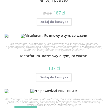
emocji i potrzeb
187
zł
212
zł
Dodaj do koszyka
dla dorosłych
,
dla młodzieży
,
dla rodziców
,
dla specjalistów
,
produkty
psychologiczne
,
psychologia pozytywna
,
terapia akceptacji i zaangażowania
,
trudności emocjonalne
,
umiejętności społeczne
Metaforum. Rozmowy o tym, co ważne.
137
zł
Dodaj do koszyka
dla dorosłych
,
dla młodzieży
,
dla rodziców
,
dla specjalistów
,
neuroatypowość
,
produkty psychologiczne
,
samoocena
,
terapia poznawczo- behawioralna
,
umiejętności społeczne
,
zaburzenia lękowe