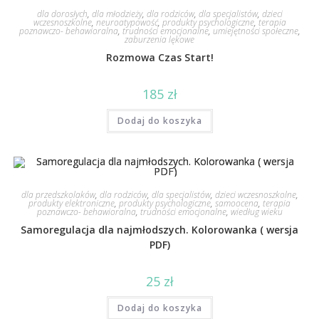
dla dorosłych
,
dla młodzieży
,
dla rodziców
,
dla specjalistów
,
dzieci
wczesnoszkolne
,
neuroatypowość
,
produkty psychologiczne
,
terapia
poznawczo- behawioralna
,
trudności emocjonalne
,
umiejętności społeczne
,
zaburzenia lękowe
Rozmowa Czas Start!
185
zł
Dodaj do koszyka
dla przedszkolaków
,
dla rodziców
,
dla specjalistów
,
dzieci wczesnoszkolne
,
produkty elektroniczne
,
produkty psychologiczne
,
samoocena
,
terapia
poznawczo- behawioralna
,
trudności emocjonalne
,
wiedług wieku
Samoregulacja dla najmłodszych. Kolorowanka ( wersja
PDF)
25
zł
Dodaj do koszyka