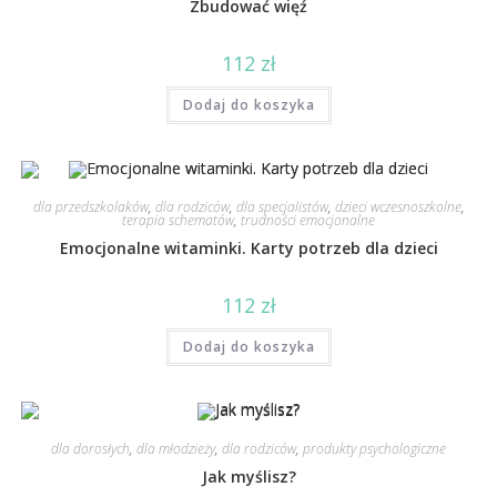
Zbudować więź
112
zł
Dodaj do koszyka
dla przedszkolaków
,
dla rodziców
,
dla specjalistów
,
dzieci wczesnoszkolne
,
terapia schematów
,
trudności emocjonalne
Emocjonalne witaminki. Karty potrzeb dla dzieci
112
zł
Dodaj do koszyka
dla dorosłych
,
dla młodzieży
,
dla rodziców
,
produkty psychologiczne
Jak myślisz?