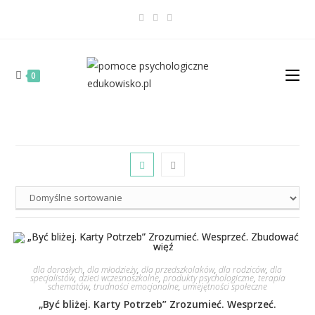
0
dla dorosłych
,
dla młodzieży
,
dla przedszkolaków
,
dla rodziców
,
dla
specjalistów
,
dzieci wczesnoszkolne
,
produkty psychologiczne
,
terapia
schematów
,
trudności emocjonalne
,
umiejętności społeczne
„Być bliżej. Karty Potrzeb” Zrozumieć. Wesprzeć.