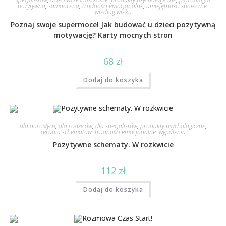
pozytywna
,
samoocena
,
trudności emocjonalne
,
umiejętności społeczne
,
wiedług wieku
Poznaj swoje supermoce! Jak budować u dzieci pozytywną
motywację? Karty mocnych stron
68
zł
Dodaj do koszyka
dla dorosłych
,
dla rodziców
,
dla specjalistów
,
produkty psychologiczne
,
terapia schematów
,
trudności emocjonalne
,
wypalenia
Pozytywne schematy. W rozkwicie
112
zł
Dodaj do koszyka