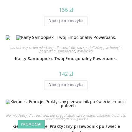
136
zł
Dodaj do koszyka
dla dorosłych
,
dla młodzieży
,
dla rodziców
,
dla specjalistów
,
psychologia
pozytywna
,
samoocena
,
wypalenia
Karty Samoopieki. Twój Emocjonalny Powerbank.
142
zł
Dodaj do koszyka
dla młodzieży
,
dla rodziców
,
dla specjalistów
,
dzieci wczesnoszkolne
,
trudności
emocjonalne
,
wiedług wieku
PROMOCJA!
Kierunek: Emocje. Praktyczny przewodnik po świecie