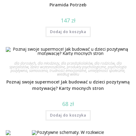
Piramida Potrzeb
147
zł
Dodaj do koszyka
dla dorosłych
,
dla młodzieży
,
dla przedszkolaków
,
dla rodziców
,
dla
specjalistów
,
dzieci wczesnoszkolne
,
produkty psychologiczne
,
psychologia
pozytywna
,
samoocena
,
trudności emocjonalne
,
umiejętności społeczne
,
wiedług wieku
Poznaj swoje supermoce! Jak budować u dzieci pozytywną
motywację? Karty mocnych stron
68
zł
Dodaj do koszyka