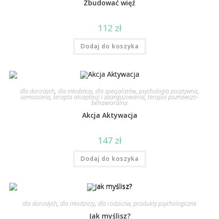
Zbudować więź
112
zł
Dodaj do koszyka
dla dorosłych
,
dla młodzieży
,
dla specjalistów
,
psychologia pozytywna
,
samoocena
,
terapia akceptacji i zaangażowania
,
terapia poznawczo-
behawioralna
Akcja Aktywacja
147
zł
Dodaj do koszyka
dla dorosłych
,
dla młodzieży
,
dla rodziców
,
produkty psychologiczne
Jak myślisz?