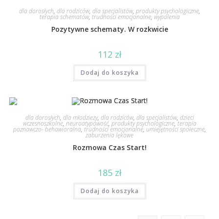
dla dorosłych
,
dla rodziców
,
dla specjalistów
,
produkty psychologiczne
,
terapia schematów
,
trudności emocjonalne
,
wypalenia
Pozytywne schematy. W rozkwicie
112
zł
Dodaj do koszyka
dla dorosłych
,
dla młodzieży
,
dla rodziców
,
dla specjalistów
,
dzieci
wczesnoszkolne
,
neuroatypowość
,
produkty psychologiczne
,
terapia
poznawczo- behawioralna
,
trudności emocjonalne
,
umiejętności społeczne
,
zaburzenia lękowe
Rozmowa Czas Start!
185
zł
Dodaj do koszyka