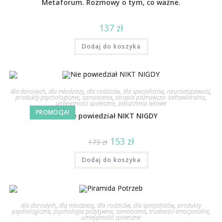
Metaforum. Rozmowy o tym, co ważne.
137
zł
Dodaj do koszyka
dla dorosłych
,
dla młodzieży
,
dla rodziców
,
dla specjalistów
,
neuroatypowość
,
produkty psychologiczne
,
samoocena
,
terapia poznawczo- behawioralna
,
umiejętności społeczne
,
zaburzenia lękowe
PROMOCJA!
Nie powiedział NIKT NIGDY
153
zł
173
zł
Dodaj do koszyka
dla dorosłych
,
dla młodzieży
,
dla rodziców
,
dla specjalistów
,
produkty
psychologiczne
,
psychologia pozytywna
,
samoocena
,
trudności emocjonalne
,
umiejętności społeczne