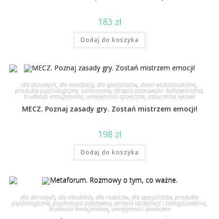
183
zł
Dodaj do koszyka
dla dorosłych
,
dla młodzieży
,
dla specjalistów
,
dzieci wczesnoszkolne
,
produkty psychologiczne
,
samoocena
,
terapia poznawczo- behawioralna
,
trudności emocjonalne
,
umiejętności społeczne
,
zaburzenia lękowe
MECZ. Poznaj zasady gry. Zostań mistrzem emocji!
198
zł
Dodaj do koszyka
dla dorosłych
,
dla młodzieży
,
dla rodziców
,
dla specjalistów
,
produkty
psychologiczne
,
psychologia pozytywna
,
terapia akceptacji i zaangażowania
,
trudności emocjonalne
,
umiejętności społeczne