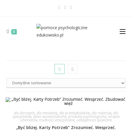
0
dla dorosłych
,
dla młodzieży
,
dla przedszkolaków
,
dla rodziców
,
dla
specjalistów
,
dzieci wczesnoszkolne
,
produkty psychologiczne
,
terapia
schematów
,
trudności emocjonalne
,
umiejętności społeczne
„Być bliżej. Karty Potrzeb” Zrozumieć. Wesprzeć.