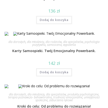
136
zł
Dodaj do koszyka
dla dorosłych
,
dla młodzieży
,
dla rodziców
,
dla specjalistów
,
psychologia
pozytywna
,
samoocena
,
wypalenia
Karty Samoopieki. Twój Emocjonalny Powerbank.
142
zł
Dodaj do koszyka
dla dorosłych
,
dla młodzieży
,
dla specjalistów
,
produkty psychologiczne
,
terapia poznawczo- behawioralna
,
trudności emocjonalne
,
umiejętności
społeczne
,
zaburzenia lękowe
Kroki do celu: Od problemu do rozwiązania!