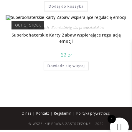
Dodaj do koszyka
OUT OF STOCK
dla dorosłych
,
dla młodzieży
,
dla przedszkolaków
Superbohaterskie Karty Zabaw wspierające regulację
emocji
62
zł
Dowiedz się więcej
O nas
Kontakt
Regulamin
Polityka prywatności
1
© WSZELKIE PRAWA ZASTRZEŻONE | 2020