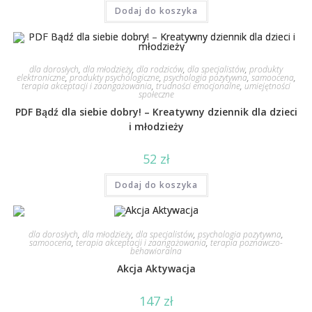
Dodaj do koszyka
dla dorosłych
,
dla młodzieży
,
dla rodziców
,
dla specjalistów
,
produkty
elektroniczne
,
produkty psychologiczne
,
psychologia pozytywna
,
samoocena
,
terapia akceptacji i zaangażowania
,
trudności emocjonalne
,
umiejętności
społeczne
PDF Bądź dla siebie dobry! – Kreatywny dziennik dla dzieci
i młodzieży
52
zł
Dodaj do koszyka
dla dorosłych
,
dla młodzieży
,
dla specjalistów
,
psychologia pozytywna
,
samoocena
,
terapia akceptacji i zaangażowania
,
terapia poznawczo-
behawioralna
Akcja Aktywacja
147
zł