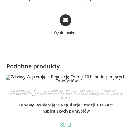
Wyślij mailem
Podobne produkty
dla młodzieży
,
dla przedszkolaków
,
dla rodziców
,
dla specjalistów
,
dzieci
wczesnoszkolne
,
produkty psychologiczne
,
trudności emocjonalne
,
wiedług
wieku
Zabawy Wspierające Regulację Emocji 101 kart
inspirujących pomysłów
89
zł