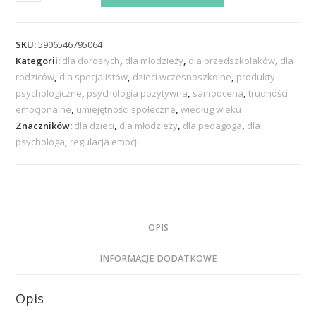
SKU:
5906546795064
Kategorii:
dla dorosłych
,
dla młodzieży
,
dla przedszkolaków
,
dla
rodziców
,
dla specjalistów
,
dzieci wczesnoszkolne
,
produkty
psychologiczne
,
psychologia pozytywna
,
samoocena
,
trudności
emocjonalne
,
umiejętności społeczne
,
wiedług wieku
Znaczników:
dla dzieci
,
dla młodzieży
,
dla pedagoga
,
dla
psychologa
,
regulacja emocji
OPIS
INFORMACJE DODATKOWE
Opis