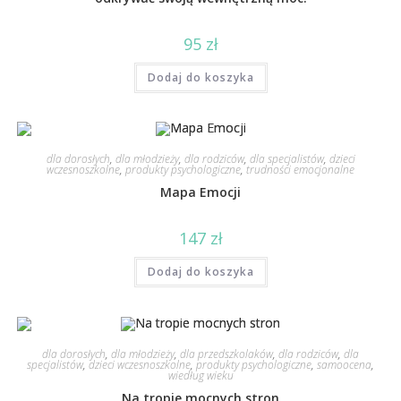
95
zł
Dodaj do koszyka
dla dorosłych
,
dla młodzieży
,
dla rodziców
,
dla specjalistów
,
dzieci
wczesnoszkolne
,
produkty psychologiczne
,
trudności emocjonalne
Mapa Emocji
147
zł
Dodaj do koszyka
dla dorosłych
,
dla młodzieży
,
dla przedszkolaków
,
dla rodziców
,
dla
specjalistów
,
dzieci wczesnoszkolne
,
produkty psychologiczne
,
samoocena
,
wiedług wieku
Na tropie mocnych stron