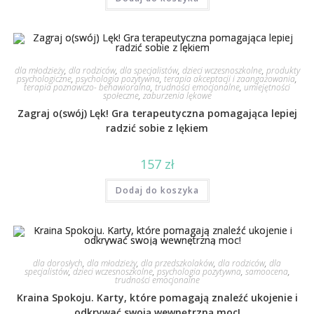
dla młodzieży
,
dla rodziców
,
dla specjalistów
,
dzieci wczesnoszkolne
,
produkty
psychologiczne
,
psychologia pozytywna
,
terapia akceptacji i zaangażowania
,
terapia poznawczo- behawioralna
,
trudności emocjonalne
,
umiejętności
społeczne
,
zaburzenia lękowe
Zagraj o(swój) Lęk! Gra terapeutyczna pomagająca lepiej
radzić sobie z lękiem
157
zł
Dodaj do koszyka
dla dorosłych
,
dla młodzieży
,
dla przedszkolaków
,
dla rodziców
,
dla
specjalistów
,
dzieci wczesnoszkolne
,
psychologia pozytywna
,
samoocena
,
trudności emocjonalne
Kraina Spokoju. Karty, które pomagają znaleźć ukojenie i
odkrywać swoją wewnętrzną moc!