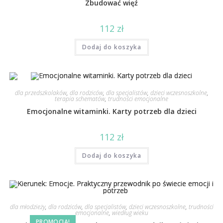
Zbudować więź
112
zł
Dodaj do koszyka
dla przedszkolaków
,
dla rodziców
,
dla specjalistów
,
dzieci wczesnoszkolne
,
terapia schematów
,
trudności emocjonalne
Emocjonalne witaminki. Karty potrzeb dla dzieci
112
zł
Dodaj do koszyka
dla młodzieży
,
dla rodziców
,
dla specjalistów
,
dzieci wczesnoszkolne
,
trudności
emocjonalne
,
wiedług wieku
PROMOCJA!