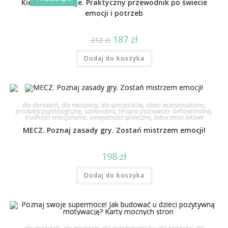
Kierunek: Emocje. Praktyczny przewodnik po świecie
emocji i potrzeb
187
zł
212
zł
Dodaj do koszyka
dla dorosłych
,
dla młodzieży
,
dla specjalistów
,
dzieci wczesnoszkolne
,
produkty psychologiczne
,
samoocena
,
terapia poznawczo- behawioralna
,
trudności emocjonalne
,
umiejętności społeczne
,
zaburzenia lękowe
MECZ. Poznaj zasady gry. Zostań mistrzem emocji!
198
zł
Dodaj do koszyka