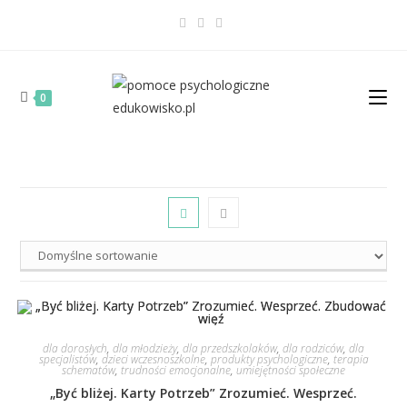
0
dla dorosłych
,
dla młodzieży
,
dla przedszkolaków
,
dla rodziców
,
dla
specjalistów
,
dzieci wczesnoszkolne
,
produkty psychologiczne
,
terapia
schematów
,
trudności emocjonalne
,
umiejętności społeczne
„Być bliżej. Karty Potrzeb” Zrozumieć. Wesprzeć.