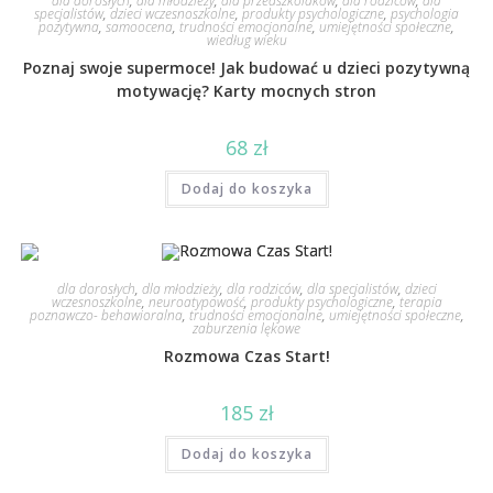
dla dorosłych
,
dla młodzieży
,
dla przedszkolaków
,
dla rodziców
,
dla
specjalistów
,
dzieci wczesnoszkolne
,
produkty psychologiczne
,
psychologia
pozytywna
,
samoocena
,
trudności emocjonalne
,
umiejętności społeczne
,
wiedług wieku
Poznaj swoje supermoce! Jak budować u dzieci pozytywną
motywację? Karty mocnych stron
68
zł
Dodaj do koszyka
dla dorosłych
,
dla młodzieży
,
dla rodziców
,
dla specjalistów
,
dzieci
wczesnoszkolne
,
neuroatypowość
,
produkty psychologiczne
,
terapia
poznawczo- behawioralna
,
trudności emocjonalne
,
umiejętności społeczne
,
zaburzenia lękowe
Rozmowa Czas Start!
185
zł
Dodaj do koszyka