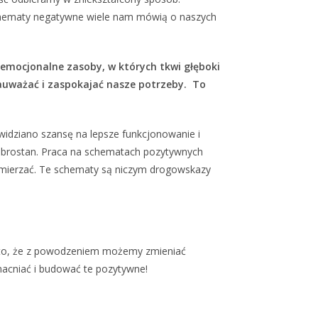
Schematy negatywne wiele nam mówią o naszych
mocjonalne zasoby, w których tkwi głęboki
uważać i zaspokajać nasze potrzeby. To
 widziano szansę na lepsze funkcjonowanie i
 dobrostan. Praca na schematach pozytywnych
 zmierzać. Te schematy są niczym drogowskazy
za to, że z powodzeniem możemy zmieniać
macniać i budować te pozytywne!