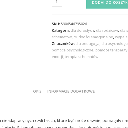
DODAJ DO KOSZYK
SKU:
5906546795026
Kategorii:
dla dorosłych
,
dla rodziców
,
dla 
schematów
,
trudności emocjonalne
,
wypale
Znaczników:
dla pedagoga
,
dla psychologa
pomoce psychologiczne
,
pomoce terapeuty
emocji
,
terapia schematów
OPIS
INFORMACJE DODATKOWE
 nieadaptacyjnych czyli takich, które być może dawniej pomagały n
w świecie. Schematy negatywne powodują, że najczęściej rzeczywist