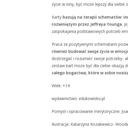
życie w inny, być może lepszy dla siebie 
Karty
bazują na terapii schematów: i
rozwiniętym przez Jeffreya Younga
. J
zaspokajania podstawowych potrzeb emo
Praca ze pozytywnymi schematami pozwa
również budować swoje życie w emocj
dostrzegać i rozumieć swoje potrzeby- a
zestaw kart może być dla ciebie okazją 
całego bogactwa, które w sobie nosisz
Wiek: +14
wydawnictwo: edukowisko.pl
Pomysł i opracowanie merytoryczne: Jo
Ilustracje: Katarzyna Kozakiewicz- Wood