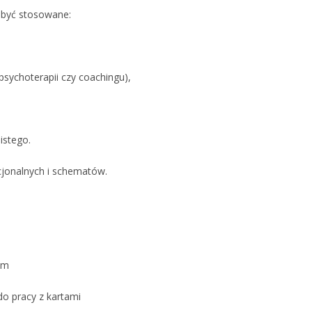
 być stosowane:
psychoterapii czy coachingu),
istego.
cjonalnych i schematów.
mm
do pracy z kartami