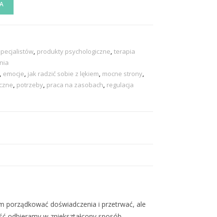
A
specjalistów
,
produkty psychologiczne
,
terapia
nia
,
emocje
,
jak radzić sobie z lękiem
,
mocne strony
,
czne
,
potrzeby
,
praca na zasobach
,
regulacja
am porządkować doświadczenia i przetrwać, ale
ość odbieramy w zniekształcony sposób.