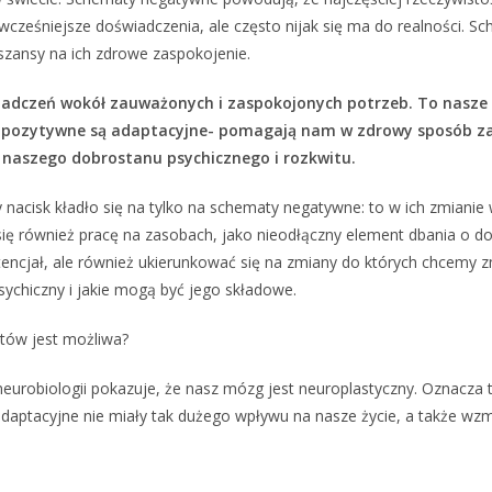
cześniejsze doświadczenia, ale często nijak się ma do realności. 
szansy na ich zdrowe zaspokojenie.
adczeń wokół zauważonych i zaspokojonych potrzeb. To nasze e
y pozytywne są adaptacyjne- pomagają nam w zdrowy sposób za
o naszego dobrostanu psychicznego i rozkwitu.
 nacisk kładło się na tylko na schematy negatywne: to w ich zmianie
je się również pracę na zasobach, jako nieodłączny element dbania o
potencjał, ale również ukierunkować się na zmiany do których chcemy
ychiczny i jakie mogą być jego składowe.
tów jest możliwa?
 i neurobiologii pokazuje, że nasz mózg jest neuroplastyczny. Oznac
adaptacyjne nie miały tak dużego wpływu na nasze życie, a także wz