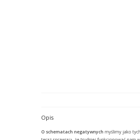
Opis
O schematach negatywnych
myślimy jako tych
teraz sprawiają, że trudniej funkcjonować nam 