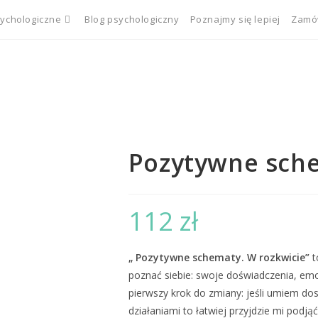
sychologiczne
Blog psychologiczny
Poznajmy się lepiej
Zamów
Pozytywne sche
112
zł
„ Pozytywne schematy. W rozkwicie”
t
poznać siebie: swoje doświadczenia, emo
pierwszy krok do zmiany: jeśli umiem do
działaniami to łatwiej przyjdzie mi pod