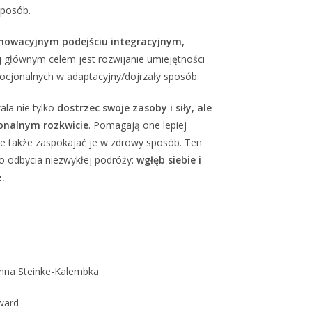
sposób.
nnowacyjnym podejściu integracyjnym,
ej głównym celem jest rozwijanie umiejętności
cjonalnych w adaptacyjny/dojrzały sposób.
la nie tylko
dostrzec swoje zasoby i siły, ale
onalnym rozkwicie
. Pomagają one lepiej
le także zaspokajać je w zdrowy sposób. Ten
do odbycia niezwykłej podróży:
wgłęb siebie i
.
anna Steinke-Kalembka
ward