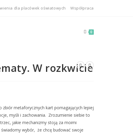
ienia dla placówek oświatowych
Współpraca
0
maty. W rozkwicie
o zbiór metaforycznych kart pomagających lepiej
cje, myśli i zachowania. Zrozumienie siebie to
strzec, jakie mechanizmy stoją za moimi
jąć świadomy wybór, że chcę budować swoje