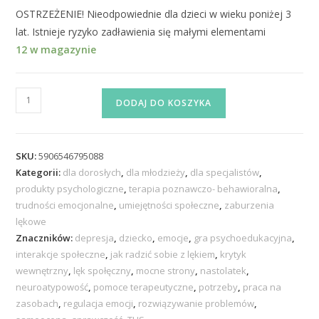
OSTRZEŻENIE! Nieodpowiednie dla dzieci w wieku poniżej 3
lat. Istnieje ryzyko zadławienia się małymi elementami
12 w magazynie
DODAJ DO KOSZYKA
SKU:
5906546795088
Kategorii:
dla dorosłych
,
dla młodzieży
,
dla specjalistów
,
produkty psychologiczne
,
terapia poznawczo- behawioralna
,
trudności emocjonalne
,
umiejętności społeczne
,
zaburzenia
lękowe
Znaczników:
depresja
,
dziecko
,
emocje
,
gra psychoedukacyjna
,
interakcje społeczne
,
jak radzić sobie z lękiem
,
krytyk
wewnętrzny
,
lęk społęczny
,
mocne strony
,
nastolatek
,
neuroatypowość
,
pomoce terapeutyczne
,
potrzeby
,
praca na
zasobach
,
regulacja emocji
,
rozwiązywanie problemów
,