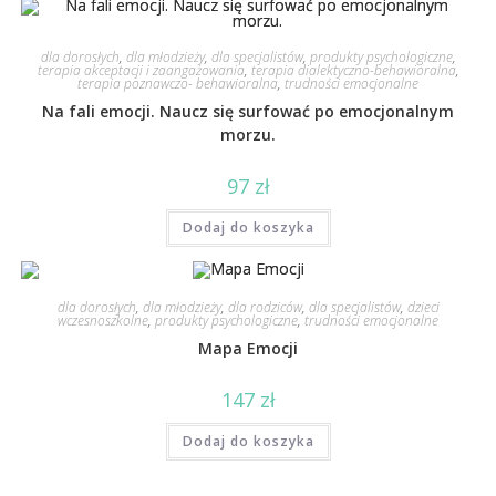
dla dorosłych
,
dla młodzieży
,
dla specjalistów
,
produkty psychologiczne
,
terapia akceptacji i zaangażowania
,
terapia dialektyczno-behawioralna
,
terapia poznawczo- behawioralna
,
trudności emocjonalne
Na fali emocji. Naucz się surfować po emocjonalnym
morzu.
97
zł
Dodaj do koszyka
dla dorosłych
,
dla młodzieży
,
dla rodziców
,
dla specjalistów
,
dzieci
wczesnoszkolne
,
produkty psychologiczne
,
trudności emocjonalne
Mapa Emocji
147
zł
Dodaj do koszyka