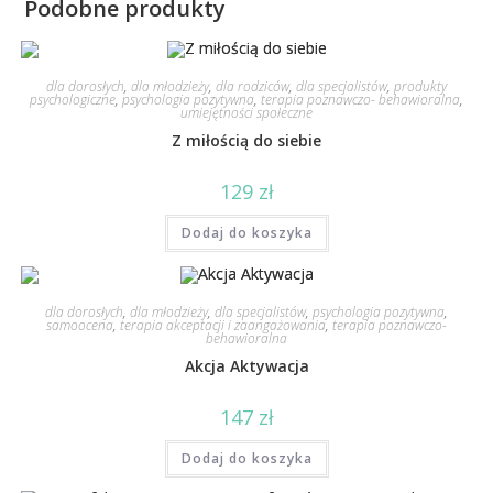
Podobne produkty
dla dorosłych
,
dla młodzieży
,
dla rodziców
,
dla specjalistów
,
produkty
psychologiczne
,
psychologia pozytywna
,
terapia poznawczo- behawioralna
,
umiejętności społeczne
Z miłością do siebie
129
zł
Dodaj do koszyka
dla dorosłych
,
dla młodzieży
,
dla specjalistów
,
psychologia pozytywna
,
samoocena
,
terapia akceptacji i zaangażowania
,
terapia poznawczo-
behawioralna
Akcja Aktywacja
147
zł
Dodaj do koszyka