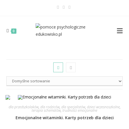
0
dla przedszkolaków
,
dla rodziców
,
dla specjalistów
,
dzieci wczesnoszkolne
,
terapia schematów
,
trudności emocjonalne
Emocjonalne witaminki. Karty potrzeb dla dzieci