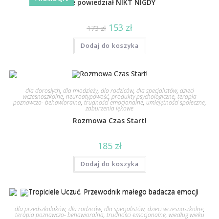
Nie powiedział NIKT NIGDY
153
zł
173
zł
Dodaj do koszyka
dla dorosłych
,
dla młodzieży
,
dla rodziców
,
dla specjalistów
,
dzieci
wczesnoszkolne
,
neuroatypowość
,
produkty psychologiczne
,
terapia
poznawczo- behawioralna
,
trudności emocjonalne
,
umiejętności społeczne
,
zaburzenia lękowe
Rozmowa Czas Start!
185
zł
Dodaj do koszyka
dla przedszkolaków
,
dla rodziców
,
dla specjalistów
,
dzieci wczesnoszkolne
,
terapia poznawczo- behawioralna
,
trudności emocjonalne
,
wiedług wieku