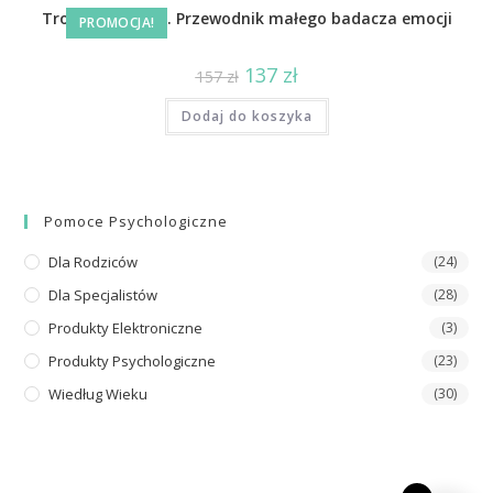
Tropiciele Uczuć. Przewodnik małego badacza emocji
PROMOCJA!
137
zł
157
zł
Dodaj do koszyka
Pomoce Psychologiczne
Dla Rodziców
(24)
Dla Specjalistów
(28)
Produkty Elektroniczne
(3)
Produkty Psychologiczne
(23)
Wiedług Wieku
(30)