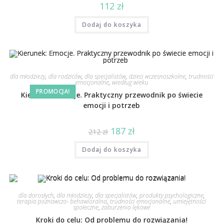
112
zł
Dodaj do koszyka
dla młodzieży
,
dla rodziców
,
dla specjalistów
,
dzieci wczesnoszkolne
,
trudności
emocjonalne
,
wiedług wieku
PROMOCJA!
Kierunek: Emocje. Praktyczny przewodnik po świecie
emocji i potrzeb
187
zł
212
zł
Dodaj do koszyka
dla dorosłych
,
dla młodzieży
,
dla specjalistów
,
produkty psychologiczne
,
terapia poznawczo- behawioralna
,
trudności emocjonalne
,
umiejętności
społeczne
,
zaburzenia lękowe
Kroki do celu: Od problemu do rozwiązania!