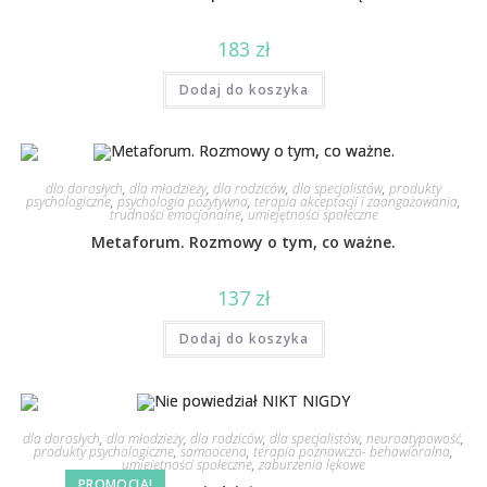
183
zł
Dodaj do koszyka
dla dorosłych
,
dla młodzieży
,
dla rodziców
,
dla specjalistów
,
produkty
psychologiczne
,
psychologia pozytywna
,
terapia akceptacji i zaangażowania
,
trudności emocjonalne
,
umiejętności społeczne
Metaforum. Rozmowy o tym, co ważne.
137
zł
Dodaj do koszyka
dla dorosłych
,
dla młodzieży
,
dla rodziców
,
dla specjalistów
,
neuroatypowość
,
produkty psychologiczne
,
samoocena
,
terapia poznawczo- behawioralna
,
umiejętności społeczne
,
zaburzenia lękowe
PROMOCJA!